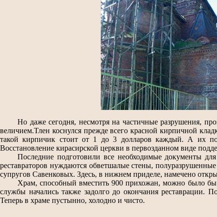
Но даже сегодня, несмотря на частичные разрушения, пр
величием.Тлен коснулся прежде всего красной кирпичной кладк
такой кирпичик стоит от 1 до 3 долларов каждый. А их пот
Восстановление кирасирской церкви в первозданном виде подд
Последние подготовили все необходимые документы для 
реставраторов нуждаются обветшалые стены, полуразрушенные 
супругов Савенковых. Здесь, в нижнем приделе, намечено откр
Храм, способный вместить 900 прихожан, можно было бы о
службы начались также задолго до окончания реставрации. По
Теперь в храме пустынно, холодно и чисто.