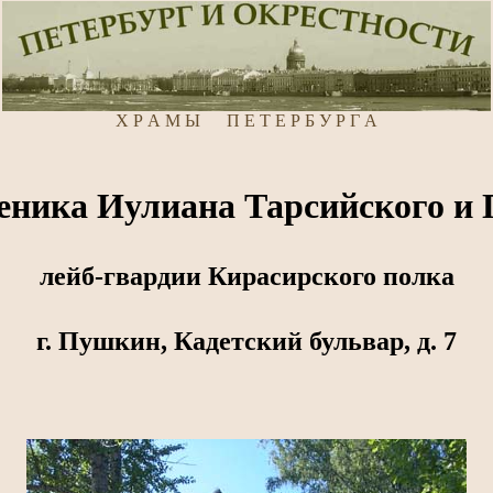
Х Р А М Ы П Е Т Е Р Б У Р Г А
еника Иулиана Тарсийского и
лейб-гвардии Кирасирского полка
г. Пушкин, Кадетский бульвар, д. 7