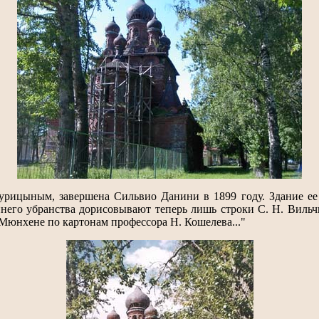
 Курицыным, завершена Сильвио Данини в 1899 году. Здание ее
го убранства дорисовывают теперь лишь строки С. Н. Вильчков
юнхене по картонам профессора Н. Кошелева..."