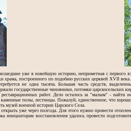
оисшедшие уже в новейшую историю, неприметная с первого вз
и храма, построенного по подобию русских церквей XVII века. 
ребуется не одна тысяча. Большая часть средств, выделенн
ержали государственные чиновники, потомки царскосельских к
реставрационных работ. Дело осталось за "малым" - найти и
каменные полы, лестницы. Пожалуй, единственное, что хорошо
ыть музей военной истории Царского Села.
ткрыть уже через полгода. Для этого нужно провести отоплени
ка инициаторам восстановления удалось провести подготовите