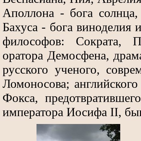
Аполлона - бога солнца
Бахуса - бога виноделия 
философов: Сократа, П
оратора Демосфена, драм
русского ученого, совре
Ломоносова; английского
Фокса, предотвратившег
императора Иосифа II, б