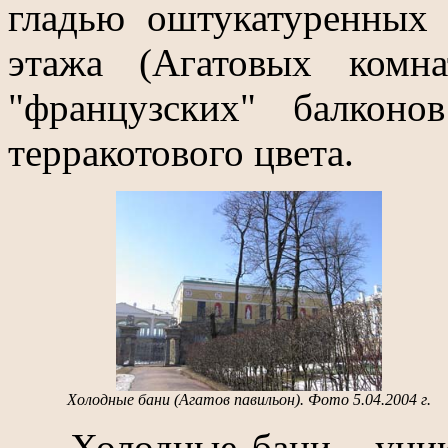
гладью оштукатуренных 
этажа (Агатовых комн
"французских" балкон
терракотового цвета.
Холодные бани (Агатов павильон). Фото 5.04.2004 г.
Холодные бани - уника