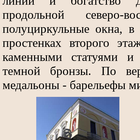
линий и богатство де
продольной северо-в
полуциркульные окна, в
простенках второго эт
каменными статуями и
темной бронзы. По ве
медальоны - барельефы м