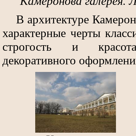
Камеронова галерея. Л
В архитектуре Камероно
характерные черты класс
строгость и красот
декоративного оформлени