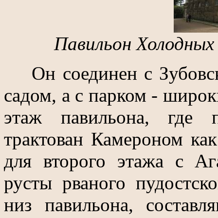
Павильон Холодных 
Он соединен с Зубовск
садом, а с парком - шир
этаж павильона, где 
трактован Камероном ка
для второго этажа с А
русты рваного пудостск
низ павильона, составл